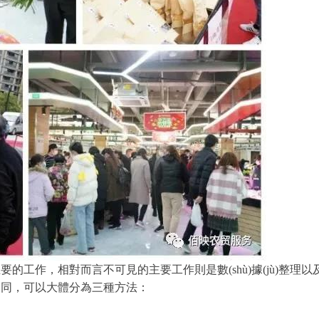
可見的最主要的工作，相對而言不可見的主要工作則是數(shù)據(jù)整理
式的不同，可以大體分為三種方法：