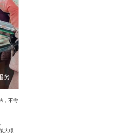
，不需
。
政策大環