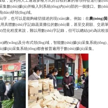
jù)獲取，是利用人工通過多種方式對目標對象的各項特征進行數(sh
hù)據(jù)并輸入到系統(tǒng)內(nèi)部的一個接口。數(shù)
o)研領(lǐng)域。
字，也可以是能夠確切描述的現(xiàn)象。例如：在
農(nóng)貿
以用具體數(shù)字記錄蔬菜攤位的數(shù)量，甚至交易額、交易筆數
(guī)范化程度來說，難以用數(shù)字記錄，但可以總結(jié)為比較規(
)網(wǎng)及分布式領(lǐng)域，智能數(shù)據(jù)采集系統(tǒng
jù)采集系統(tǒng)都會被普遍用于數(shù)據(jù)采集。