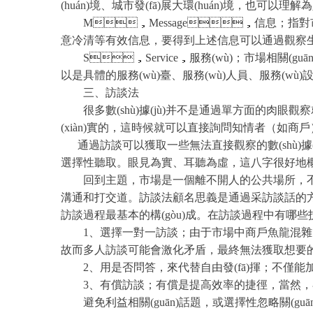
(huán)境、城市發(fā)展大環(huán)境，也可以理解為
M，Message，信息；指對市場
意冷清等有效信息，要得到上述信息可以通過觀
S，Service，服務(wù)；市場相關(guā
以是具體的服務(wù)臺、服務(wù)人員、服務(wù)設(
三、訪談法
很多數(shù)據(jù)并不是通過單方面的肉眼觀
(xiàn)實的，這時候就可以直接詢問知情者（如商戶），
通過訪談可以獲取一些無法直接觀察的數(shù)據(jù
選擇性聽取。眼見為實、耳聽為虛，這八字很好地概
回到主題，市場是一個離不開人的公共場所，不管是買菜
溝通和打交道。訪談法顧名思義是通過采訪談話的方式來獲取
訪談過程最基本的構(gòu)成。在訪談過程中有哪些技
1、選擇一對一訪談；由于市場中商戶魚龍混雜
故而多人訪談可能會激化矛盾，最終無法獲取想要
2、用是否問答，來代替自由發(fā)揮；不僅能加
3、有償訪談；有償是提高效率的捷徑，當然，
避免利益相關(guān)話題，或選擇性忽略關(guān)