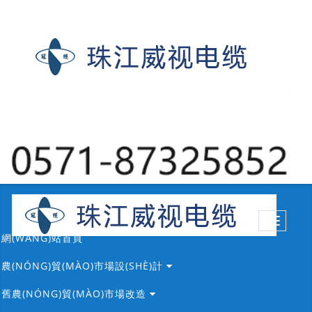
T
o
網(WǍNG)站首頁
g
g
l
農(NÓNG)貿(MÀO)市場設(SHÈ)計
e
n
a
舊農(NÓNG)貿(MÀO)市場改造
v
i