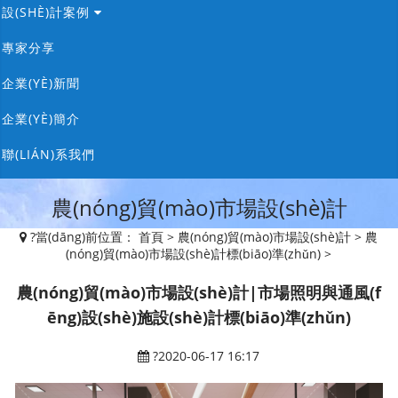
g
設(SHÈ)計案例
a
t
i
專家分享
o
n
企業(YÈ)新聞
企業(YÈ)簡介
聯(LIÁN)系我們
農(nóng)貿(mào)市場設(shè)計
?
當(dāng)前位置：
首頁
>
農(nóng)貿(mào)市場設(shè)計
>
農
(nóng)貿(mào)市場設(shè)計標(biāo)準(zhǔn)
>
農(nóng)貿(mào)市場設(shè)計|市場照明與通風(f
ēng)設(shè)施設(shè)計標(biāo)準(zhǔn)
?2020-06-17 16:17