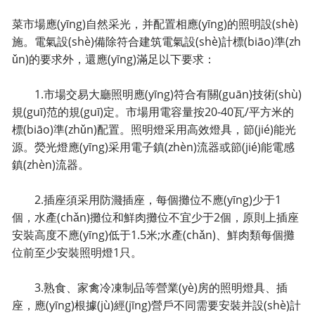
菜市場應(yīng)自然采光，并配置相應(yīng)的照明設(shè)
施。電氣設(shè)備除符合建筑電氣設(shè)計標(biāo)準(zh
ǔn)的要求外，還應(yīng)滿足以下要求：
1.市場交易大廳照明應(yīng)符合有關(guān)技術(shù)
規(guī)范的規(guī)定。市場用電容量按20-40瓦/平方米的
標(biāo)準(zhǔn)配置。照明燈采用高效燈具，節(jié)能光
源。熒光燈應(yīng)采用電子鎮(zhèn)流器或節(jié)能電感
鎮(zhèn)流器。
2.插座須采用防濺插座，每個攤位不應(yīng)少于1
個，水產(chǎn)攤位和鮮肉攤位不宜少于2個，原則上插座
安裝高度不應(yīng)低于1.5米;水產(chǎn)、鮮肉類每個攤
位前至少安裝照明燈1只。
3.熟食、家禽冷凍制品等營業(yè)房的照明燈具、插
座，應(yīng)根據(jù)經(jīng)營戶不同需要安裝并設(shè)計