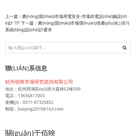
上一篇：
農(nóng)貿(mào)市場用電安全-市場供電設(shè)施設(sh
è)計
??? 下一篇：
農(nóng)貿(mào)市場環(huán)境優(yōu)化|排污
系統(tǒng)設(shè)計要求
聯(LIÁN)系信息
杭州佰映市場研究咨詢有限公司
地址：杭州西湖區(qū)浙大森林E2棟509
電話：13656817003
座機(jī)：0571-87325852
郵箱：baiying2019@163.com
關(guān)于佰映