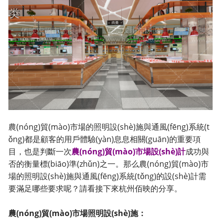
農(nóng)貿(mào)市場的照明設(shè)施與通風(fēng)系統(t
ǒng)都是顧客的用戶體驗(yàn)息息相關(guān)的重要項
目，也是判斷一次
農(nóng)貿(mào)市場設(shè)計
成功與
否的衡量標(biāo)準(zhǔn)之一。那么農(nóng)貿(mào)市
場的照明設(shè)施與通風(fēng)系統(tǒng)的設(shè)計需
要滿足哪些要求呢？請看接下來杭州佰映的分享。
農(nóng)貿(mào)市場照明設(shè)施：